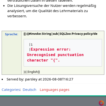
vertraulichen Daten in diesen Tabellen.
Die Lösungsversuche der Nutzer werden regelmäßig
analysiert, um die Qualität des Lehrmaterials zu
verbessern.
[[:{{#invoke:String|sub|SQLZoo:Privacy policy/de
Sprache:
 |1

Expression error: 
 |
Unrecognised punctuation 
character "{".
}}|English]]
Served by:
parsley
at
2026-08-08T16:27
Categories
:
Deutsch
Languages pages