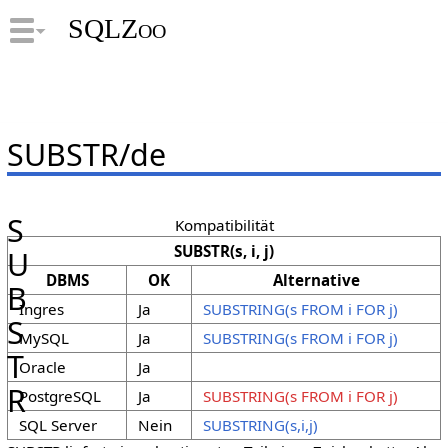
SQLZoo
SUBSTR/de
S
Kompatibilität
SUBSTR(s, i, j)
U
DBMS
OK
Alternative
B
Ingres
Ja
SUBSTRING(s FROM i FOR j)
S
MySQL
Ja
SUBSTRING(s FROM i FOR j)
T
Oracle
Ja
R
PostgreSQL
Ja
SUBSTRING(s FROM i FOR j)
SQL Server
Nein
SUBSTRING(s,i,j)