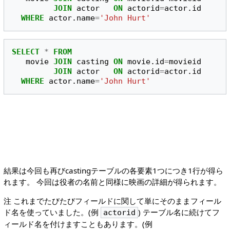
JOIN
actor
ON
actorid
=
actor
.
id
WHERE
actor
.
name
=
'John Hurt'
SELECT
*
FROM
movie
JOIN
casting
ON
movie
.
id
=
movieid
JOIN
actor
ON
actorid
=
actor
.
id
WHERE
actor
.
name
=
'John Hurt'
結果は今回も再びcastingテーブルの各要素1つにつき1行が得ら
れます。 今回は役者の名前と同様に映画の詳細が得られます。
注 これまでたびたびフィールドに関して単にそのままフィール
ド名を使っていました。(例
) テーブル名に続けてフ
actorid
ィールド名を付けますこともあります。(例