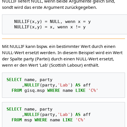
NULLIF liefert NULL, wenn beide Argumente gleich sind,
sondt wird das erste Argument zurückgegeben.
   NULLIF(x,y) = NULL, wenn x = y

Mit NULLIF kann bspw. ein bestimmter Wert durch einen
NULL-Wert ersetzt werden. In diesem Beispiel wird ein Wert
der Spalte party (Partei) durch einen NULL-Wert ersetzt,
wenn er den Wert 'Lab' (Scottish Labour) enthält.
SELECT
name
,
party
,
NULLIF
(
party
,
'Lab'
)
AS
aff
FROM
gisq
.
msp
WHERE
name
LIKE
'C%'
SELECT
name
,
party
,
NULLIF
(
party
,
'Lab'
)
AS
aff
FROM
msp
WHERE
name
LIKE
'C%'