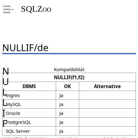
SQLZoo
NULLIF/de
N
Kompatibilität
NULLIF(f1,f2)
U
DBMS
OK
Alternative
L
Ingres
Ja
L
MySQL
Ja
I
Oracle
Ja
F
PostgreSQL
Ja
SQL Server
Ja