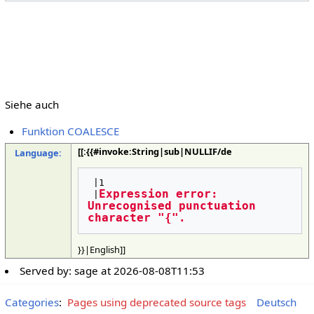
Siehe auch
Funktion COALESCE
[[:{{#invoke:String|sub|NULLIF/de
Language:
 |1

Expression error: 
 |
Unrecognised punctuation 
character "{".
}}|English]]
Served by:
sage
at
2026-08-08T11:53
Categories
:
Pages using deprecated source tags
Deutsch