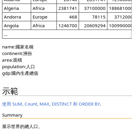
Algeria
Africa
2381741
37100000
188681000
Andorra
Europe
468
78115
3712000
Angola
Africa
1246700
20609294
100990000
...
name:國家名稱
continent:洲份
area:面積
population:人口
gdp:國內生產總值
示範
使用 SUM, Count, MAX, DISTINCT 和 ORDER BY
.
Summary
展示世界的總人口。