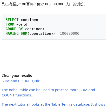
列出有至少100百萬(1億)(100,000,000)人口的洲份。
SELECT
continent
FROM
world
GROUP
BY
continent
HAVING
SUM
(
population
)
>=
100000000
Clear your results
SUM and COUNT Quiz
The nobel table can be used to practice more SUM and
COUNT functions.
The next tutorial looks at the Table Tennis database. It shows