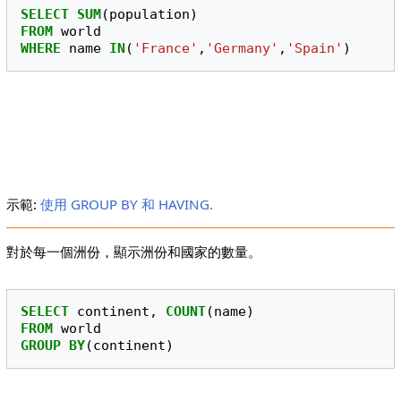
SELECT
SUM
(
population
)
FROM
world
WHERE
name
IN
(
'France'
,
'Germany'
,
'Spain'
)
示範:
使用 GROUP BY 和 HAVING.
對於每一個洲份，顯示洲份和國家的數量。
SELECT
continent
,
COUNT
(
name
)
FROM
world
GROUP
BY
(
continent
)