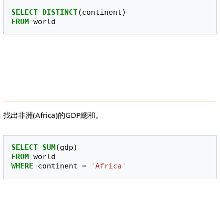
SELECT
DISTINCT
(
continent
)
FROM
world
找出非洲(Africa)的GDP總和。
SELECT
SUM
(
gdp
)
FROM
world
WHERE
continent
=
'Africa'