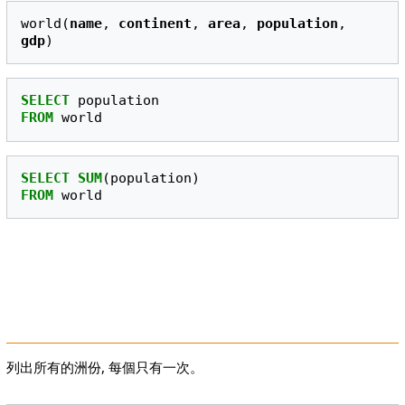
world(
name
, 
continent
, 
area
, 
population
, 
gdp
SELECT
population
FROM
world
SELECT
SUM
(
population
)
FROM
world
列出所有的洲份, 每個只有一次。